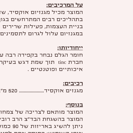
על המרכיבים:
המוצר מכיל מגנזיום אוקסיד, שז
בתהליכים רבים המתרחשים בגוף,
בניית העצמות, פעילות שרירים ו
במגנזיום עלול לגרום לתסמינים 
ייחודיותו:
חומר הגלם נבחר בקפידה רבה ע
חברת tinc תוך שמת דגש ב
איכותיים ופוטנטיים .
רכיבים:
מגנזים אוקסיד..................... 520 מ"ג
בנוסף:
המוצר מותאם לצריכה של צמחוני
המוצר בהשגחת הבד"צ הרב רובין
ניתן להשיג באריזות של 90 כמוסות צמחיות