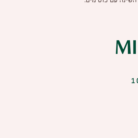
השינה עם כוס מים.
M
(התשל"ג 1973), והשימוש בו מותר אך ורק לבעלי רישיון מתאים לפי הפקודה