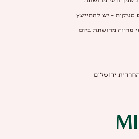
י מומלץ לנשים – 1 כפית שמן זרעי מרושתת
ם מניקות – יש להתייעץ
החרדית ירושלים
M