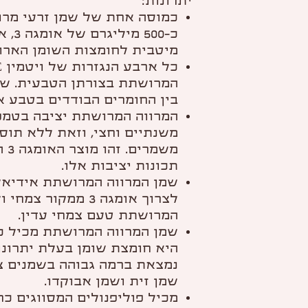
יתרונות:
כמוסה אחת של שמן זרעי מרו
כ-500
מיטבית לחומצות השומן הארוכות EPA ו
המרושתת בצורתן הטבעית. שמ
בין החומרים הבודדים בטבע אש
המרווה המרושתת יציבה בטמ
משנתיים וחצי, וזאת ללא תוס
משמ
תכונות יציבות אלו.
שמן המרווה המרושתת אידיאל
לצרוך אומגה 3 ממקו
המרושתת טעם צמחי עדין.
היא חומצת שומן בעלת יתרונות
נמצאת ברמה גבוהה בשמנים צ
שמן זית ושמן אבוקדו.
מכיל פוליפנולים המסווגים כח