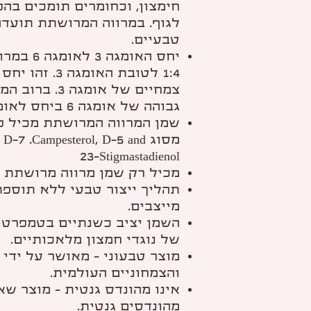
חימצון, וכחומרים תומכים בה
לגוף. במרווה המרושתת תועדה
טבעיים.
יחס האומג
1:4 לטובת האומג
צמחיים של אומגה
גבוהה של אומגה 6 ביחס לאומגה 3.
שמן המרווה המרושתת מכיל פי
מסוג -7 .Campesterol, D-5 and
23-Stigmastadienol
מכיל רק שמן מרווה מרושתת –
תהליך ייצור טבעי ללא תוספת
מייצבים.
השמן יציב כשנתיים בטמפרטו
של נוגדי חמצון מלאכותיים.
מוצר טבעוני – מאושר על ידי 
והצמחוניים העולמית.
אינו מהונדס גנטית – מוצר שא
מהונדסים גנטית.