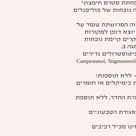
פחתת סטרס חימצוני
 נוכחות של פוליפנלים
ה 3 לאומגה 6 במרווה המרושתת עומד על
ה 3. זהו יחס יוצא דופן למקורות
 3. ברוב המקרים קיימת נוכחות
טוסטרולים נדירים
Campestanol, Stigmasterol D
 ללא תוספות!
 כימיקלים או חומרים
רת החדר, ללא תוספת
אגודת הטבעוניים
ינו מכיל רכיבים