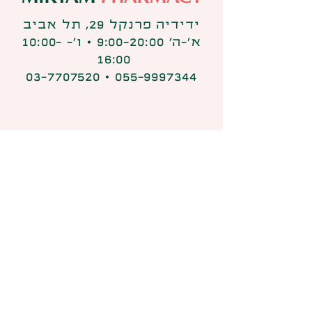
ידידיה פרנקל 29, תל אביב
א׳-ה׳ 9:00-20:00 ⋅ ו׳- 10:00-
16:00
055-9997344 ⋅ 03-7707520
קנאביס רפואי הוא "סם מסוכן"
כהגדרתו בפקדת הסמים (התשל"ג
1973), והשימוש בו מותר אך ורק
לבעלי רישיון מתאים לפי הפקודה
ובהתאם למרשם רופא מוסמך. המידע
הניתן באתר זה ניתן כמידה כללי בלבד
בנוגע לניפוק קנאביס רפואי, ואין
לראות בו משום פרסומת לסמים
מסוכנים או עידוד השימוש בסמים
מסוכנים כלשהם. מומלץ להתייעץ עם
הרוקח בכל הנוגע למטרות ואופן