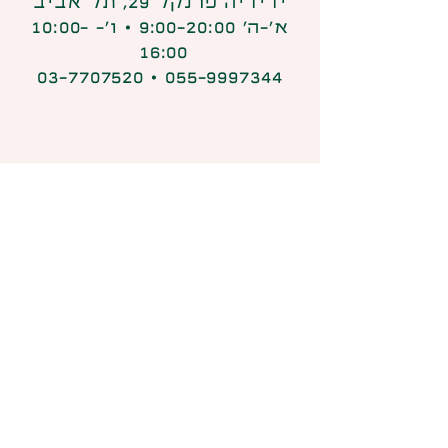
ידידיה פרנקל 29, תל אביב
א׳-ה׳ 9:00-20:00 ⋅ ו׳- 10:00-
16:00
055-9997344 ⋅ 03-7707520
קנאביס רפואי הוא "סם מסוכן"
כהגדרתו בפקדת הסמים (התשל"ג
1973), והשימוש בו מותר אך ורק
לבעלי רישיון מתאים לפי הפקודה
ובהתאם למרשם רופא מוסמך. המידע
הניתן באתר זה ניתן כמידה כללי בלבד
בנוגע לניפוק קנאביס רפואי, ואין
לראות בו משום פרסומת לסמים
מסוכנים או עידוד השימוש בסמים
מסוכנים כלשהם. מומלץ להתייעץ עם
הרוקח בכל הנוגע למטרות ואופן
השימוש, תופעות לוואי ותגובות בין