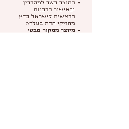
המוצר כשר למהדרין
ובאישור הרבנות
הראשית לישראל בדץ
מחזיקי הדת בעלזא
מיוצר ממקור טבעי
אינו מכיל מרכיבים מן
החי
MIRYAM
PHARMACY
ידידיה פרנקל 29, תל אביב
א׳-ה׳ 9:00-20:00 ⋅ ו׳- 10:00-
16:00
055-9997344 ⋅ 03-7707520
קנאביס רפואי הוא "סם מסוכן"
כהגדרתו בפקדת הסמים (התשל"ג